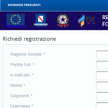
DOMANDE FREQUENTI
R
F
Richiedi registrazione
Ragione Sociale
*
Partita IVA
*
e-mail pec
*
Nome
*
Cognome
*
Username
*